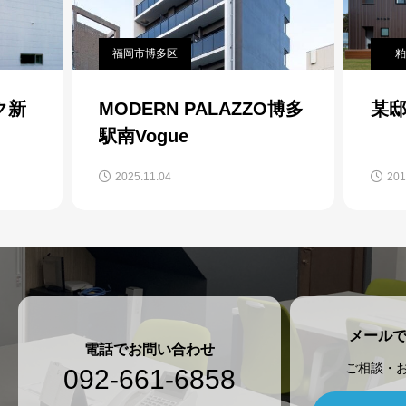
福岡市博多区
粕
ク新
MODERN PALAZZO博多
某
駅南Vogue
2025.11.04
201
メール
電話でお問い合わせ
ご相談・
092-661-6858