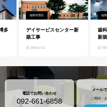
福岡市西区
福岡
O博多
デイサービスセンター新
歯
築工事
新
2003.07.01
200
メール
電話でお問い合わせ
ご相談・
092-661-6858