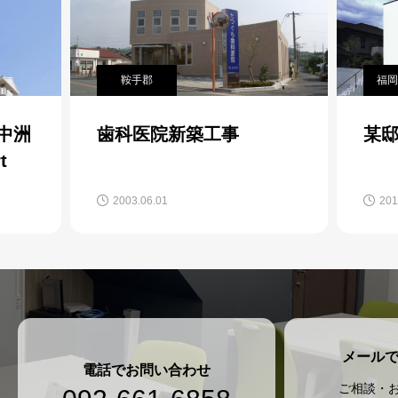
鞍手郡
福岡
O中洲
歯科医院新築工事
某
t
2003.06.01
201
メール
電話でお問い合わせ
ご相談・