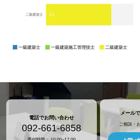
一級建築士
一級建築施工管理技士
二級建築士
メール
電話でお問い合わせ
ご相談・
092-661-6858
​受付時間： 10:00~17:00
お問い