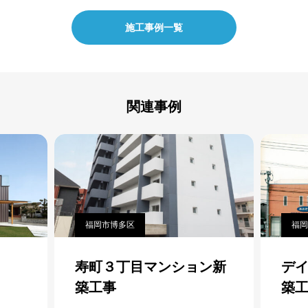
施工事例一覧
関連事例
福岡市博多区
福岡
寿町３丁目マンション新
デ
築工事
築